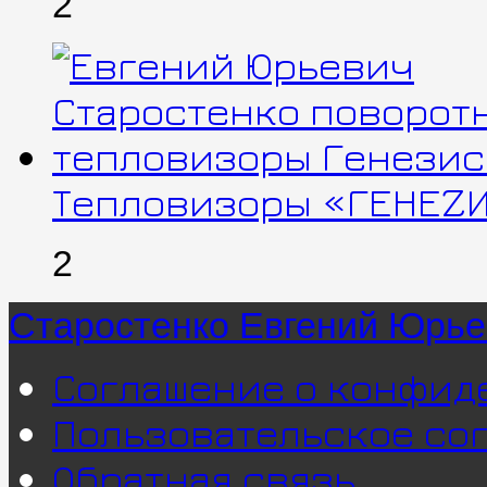
2
Тепловизоры «ГЕНЕZИ
2
Старостенко Евгений Юрь
Соглашение о конфид
Пользовательское со
Обратная связь